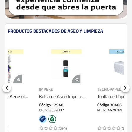
PRODUCTOS DESTACADOS DE ASEO Y LIMPIEZA
IMPEKE
TECNOPAPEL
LY
Bolsa de Aseo Impeke
Toalla de Papel Tecnopapel
De
c
80x110 cm 10 Unidades
Interfoliada 200 Unidades
Ly
Código 12948
Código 30466
Có
Doble Hoja
Id Chc: 4539007
Id Chc: 4629789
Id 
(0)
(0)