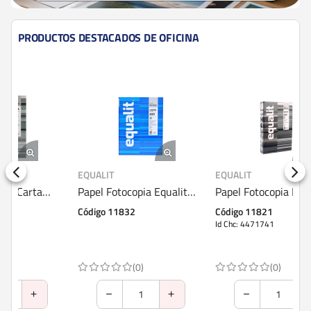
PRODUCTOS DESTACADOS DE OFICINA
EQUALIT
EQUALIT
EQ
Papel Fotocopia Equalit
Papel Fotocopia Equalit
Pa
Multiuso Carta 500 Hojas
Multiuso Oficio 500 Hojas
Eq
Código 11832
Código 11821
Có
Id Chc: 4471741
Id 
(0)
(0)